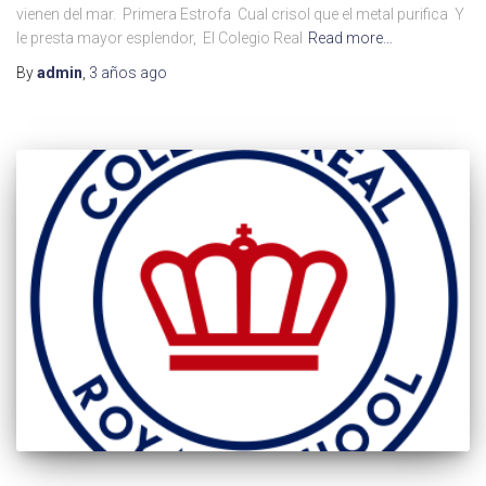
vienen del mar. Primera Estrofa Cual crisol que el metal purifica Y
le presta mayor esplendor, El Colegio Real
Read more…
By
admin
,
3 años
ago